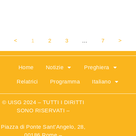
Al via la XXIII Assemblea della
UISG: “Vita Consacrata, una
Speranza che Trasforma”
<
1
2
3
…
7
>
Home
Notizie
Preghiera
Relatrici
Programma
Italiano
© UISG 2024 – TUTTI I DIRITTI
SONO RISERVATI –
Piazza di Ponte Sant’Angelo, 28,
00186 Rome
–