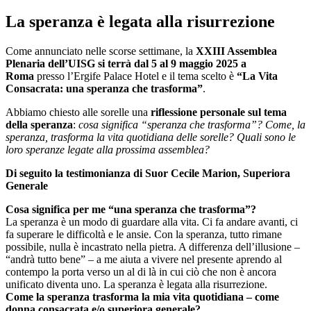
La speranza è legata alla risurrezione
Come annunciato nelle scorse settimane, la
XXIII Assemblea
Plenaria dell’UISG si terrà dal 5 al 9 maggio 2025 a
Roma
presso l’Ergife Palace Hotel e il tema scelto è
“La Vita
Consacrata: una speranza che trasforma”
.
Abbiamo chiesto alle sorelle una
riflessione personale sul tema
della speranza
:
cosa significa “speranza che trasforma”? Come, la
speranza, trasforma la vita quotidiana delle sorelle? Quali sono le
loro speranze legate alla prossima assemblea?
Di seguito la testimonianza di Suor Cecile Marion, Superiora
Generale
Cosa significa per me “una speranza che trasforma”?
La speranza è un modo di guardare alla vita. Ci fa andare avanti, ci
fa superare le difficoltà e le ansie. Con la speranza, tutto rimane
possibile, nulla è incastrato nella pietra. A differenza dell’illusione –
“andrà tutto bene” – a me aiuta a vivere nel presente aprendo al
contempo la porta verso un al di là in cui ciò che non è ancora
unificato diventa uno. La speranza è legata alla risurrezione.
Come la speranza trasforma la mia vita quotidiana – come
donna consacrata e/o superiora generale?