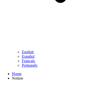
English
Español
Français
Português
Home
Notizie