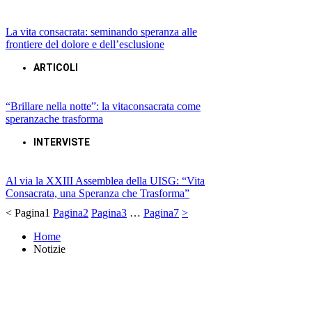
La vita consacrata: seminando speranza alle
frontiere del dolore e dell’esclusione
ARTICOLI
“Brillare nella notte”: la vitaconsacrata come
speranzache trasforma
INTERVISTE
Al via la XXIII Assemblea della UISG: “Vita
Consacrata, una Speranza che Trasforma”
<
Pagina
1
Pagina
2
Pagina
3
…
Pagina
7
>
Home
Notizie