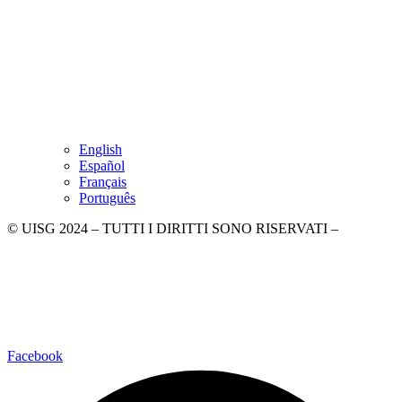
English
Español
Français
Português
© UISG 2024 – TUTTI I DIRITTI SONO RISERVATI –
Piazza di Ponte Sant’Angelo, 28, 00186 Rome
–
+39 06 6840020
–
Whatsapp +39 3499358744
–
comunicazione@uisg.org
–
Privacy Policy
Facebook