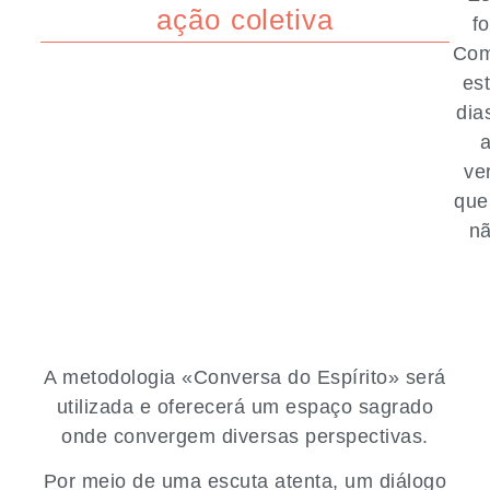
ação coletiva​
f
Com
es
dia
a
ve
que
nã
A metodologia «
Conversa do Espírito
» será
utilizada e oferecerá um espaço sagrado
onde convergem diversas perspectivas.
Por meio de uma escuta atenta, um diálogo