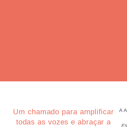
Um chamado para amplificar
A A
todas as vozes e abraçar a
Es