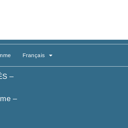
amme
Français
ÉS –
ome
–