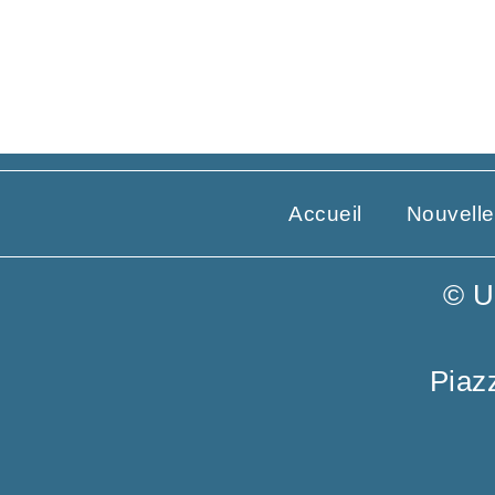
L’étoile du matin se
lève dans vos cœurs
Accueil
Nouvell
© U
Piaz