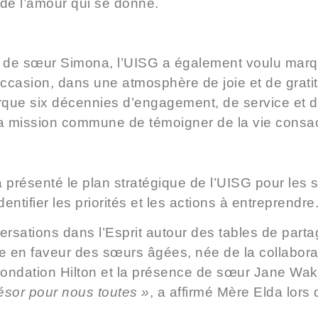
e de l’amour qui se donne.
e de sœur Simona,
l’UISG a également voulu marq
ccasion, dans une atmosphère de joie et de gratit
arque six décennies d’engagement, de service et d
a mission commune de témoigner de la vie cons
a présenté
le plan stratégique de l’UISG
pour les s
tifier les priorités et les actions à entreprendre
rsations dans l’Esprit autour des tables de partag
tive en faveur des sœurs âgées, née de la collabora
 Fondation Hilton et la présence de sœur Jane W
résor pour nous toutes »
, a affirmé Mère Elda lors 