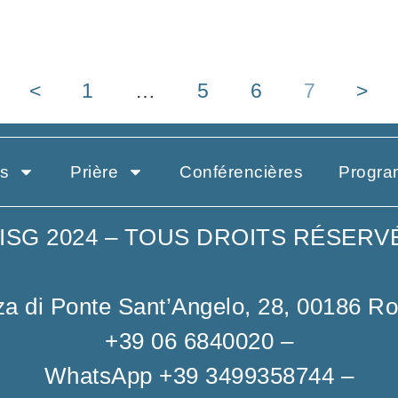
<
1
…
5
6
7
>
es
Prière
Conférencières
Progr
ISG 2024 – TOUS DROITS RÉSERV
za di Ponte Sant’Angelo, 28, 00186 R
+39 06 6840020
–
WhatsApp +39 3499358744
–