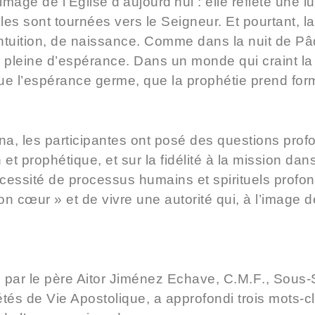
age de l’Église d’aujourd’hui : elle reflète une 
lles sont tournées vers le Seigneur. Et pourtant, l
’intuition, de naissance. Comme dans la nuit de P
is pleine d’espérance. Dans un monde qui craint la
que l’espérance germe, que la prophétie prend for
ona, les participantes ont posé des questions pro
t prophétique, et sur la fidélité à la mission dan
essité de processus humains et spirituels profon
n cœur » et de vivre une autorité qui, à l’image de 
e par le père Aitor Jiménez Echave, C.M.F
., Sous-
étés de Vie Apostolique, a approfondi trois mots-c