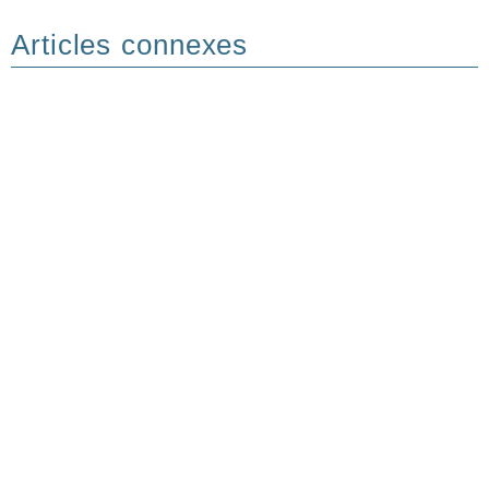
Articles connexes
ARTICLES
Femmes d’Espérance : l’UISG
conclut sa XXIIIe Assemblée
Plénière par un appel à la
transformation
ARTICLES