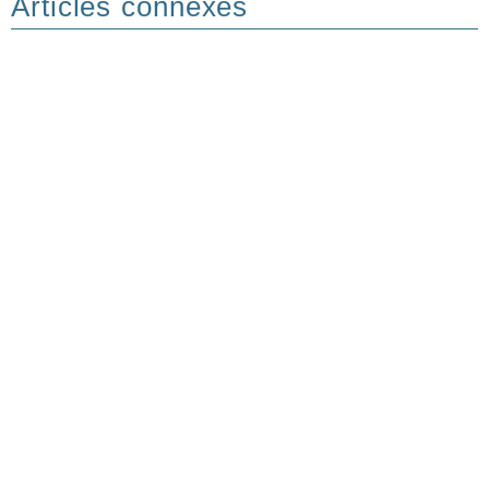
Articles connexes
ARTICLES
Femmes d’Espérance : l’UISG
conclut sa XXIIIe Assemblée
Plénière par un appel à la
transformation
ARTICLES