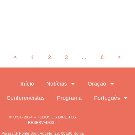
Início da XXIII Assembleia da
UISG: “Vida Consagrada, uma
Esperança que Transforma”
<
1
2
3
…
6
>
Início
Notícias
Oração
Conferencistas
Programa
Português
© UISG 2024 – TODOS OS DIREITOS
RESERVADOS –
Piazza di Ponte Sant’Angelo, 28, 00186 Roma