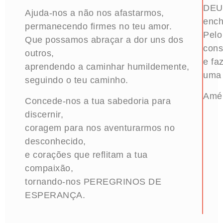
DEU
Ajuda-nos a não nos afastarmos,
ench
permanecendo firmes no teu amor.
Pelo
Que possamos abraçar a dor uns dos
cons
outros,
e fa
aprendendo a caminhar humildemente,
um
seguindo o teu caminho.
Amé
Concede-nos a tua sabedoria para
discernir,
coragem para nos aventurarmos no
desconhecido,
e corações que reflitam a tua
compaixão,
tornando-nos
PEREGRINOS DE
ESPERANÇA
.