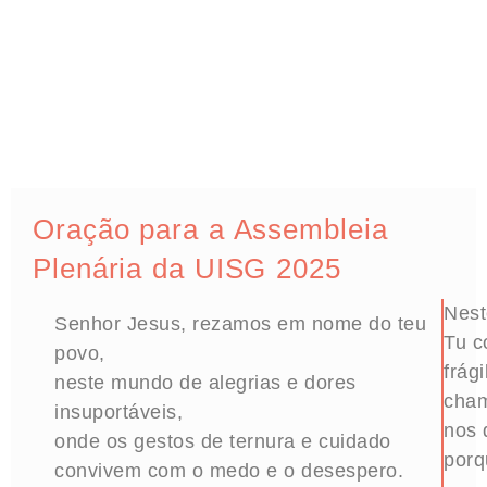
Oração para a Assembleia
Plenária da UISG 2025
Nest
Senhor Jesus, rezamos em nome do teu
Tu c
povo,
frági
neste mundo de alegrias e dores
cham
insuportáveis,
nos 
onde os gestos de ternura e cuidado
porq
convivem com o medo e o desespero.