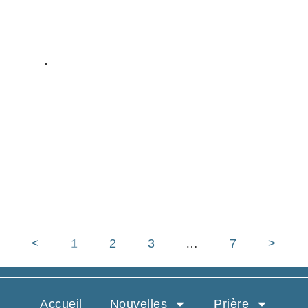
ARTICLES
Ouverture de la XXIIIe
Assemblée de l’UISG : “La Vie
Consacrée, une Espérance qui
Transforme”
<
1
2
3
…
7
>
Accueil
Nouvelles
Prière