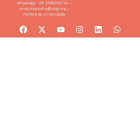
WhatsApp +39 3499358744
–
comunicazione@uisg.org
–
Política de privacidade