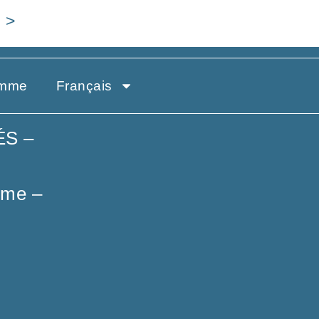
>
amme
Français
ÉS –
ome
–