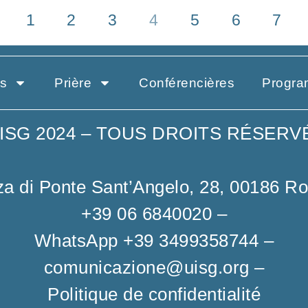
1
2
3
4
5
6
7
es
Prière
Conférencières
Progr
ISG 2024 – TOUS DROITS RÉSERV
za di Ponte Sant’Angelo, 28, 00186 R
+39 06 6840020
–
WhatsApp +39 3499358744
–
comunicazione@uisg.org
–
Politique de confidentialité