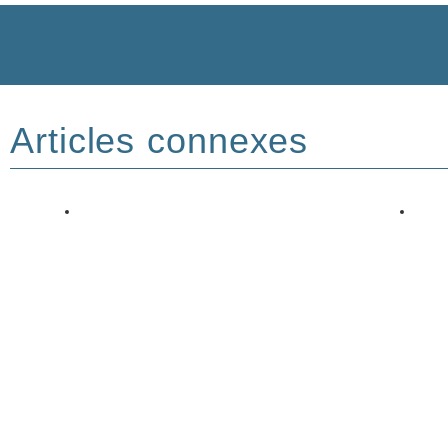
Articles connexes
ARTICLES
ART
Geraldina Céspedes
Alba Ter
Ulloa : « Femmes
Castillo 
religieuses, espoir
d’Espéra
dans une Église
L’Essenc
synodale »
Mission 