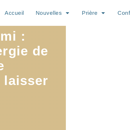
Accueil
Nouvelles
Prière
Conf
mi :
ergie de
e
 laisser